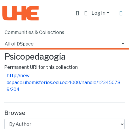
Log In
Communities & Collections
Home
Facultad de Educación
Psicopedagogía
Browse by Author
All of DSpace
Psicopedagogía
Permanent URI for this collection
http://new-
dspace.uhemisferios.edu.ec:4000/handle/12345678
9/204
Browse