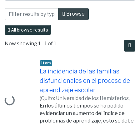
Browsing Psicopedagogía by Author "Ba
Browse
All browse results
Now showing
1 - 1 of 1
Item
La incidencia de las familias
disfuncionales en el proceso de
Loading...
aprendizaje escolar
(
Quito: Universidad de los Hemisferios,
2017,
En los últimos tiempos se ha podido
2017-07-31
)
Bastidas Vaca, Valeria
Lucía
evidenciar un aumento del índice de
problemas de aprendizaje, esto se debe
a diferentes factores. En este ensayo se
ha buscado analizar la relación que tiene