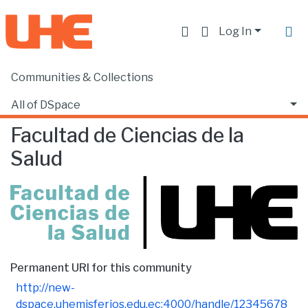
Log In
Communities & Collections
Home
Facultad de Ciencias de la Salud
Browse by Author
All of DSpace
Facultad de Ciencias de la
Salud
Permanent URI for this community
http://new-
dspace.uhemisferios.edu.ec:4000/handle/12345678