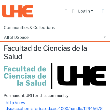
Log In
Communities & Collections
Home
Facultad de Ciencias de la Salud
Browse by Author
All of DSpace
Facultad de Ciencias de la
Salud
Permanent URI for this community
http://new-
dspace.uhemisferios.edu.ec:4000/handle/12345678