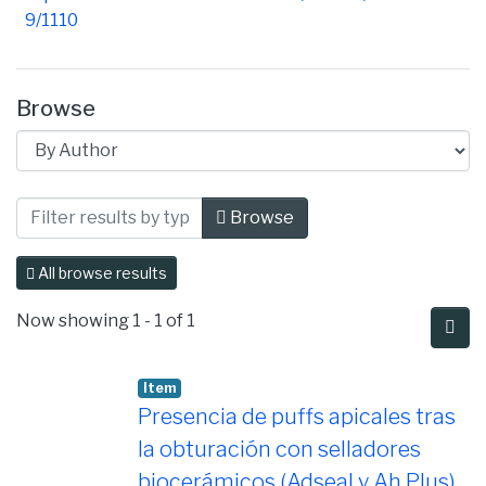
9/1110
Browse
Browsing Facultad de Ciencias de la S
Browse
All browse results
Now showing
1 - 1 of 1
Item
Presencia de puffs apicales tras
la obturación con selladores
biocerámicos (Adseal y Ah Plus)