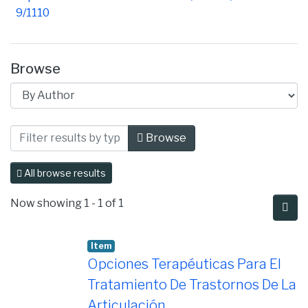
9/1110
Browse
Browsing Facultad de Ciencias de la Sal
Browse
All browse results
Now showing
1 - 1 of 1
Item
Opciones Terapéuticas Para El
Tratamiento De Trastornos De La
Articulación