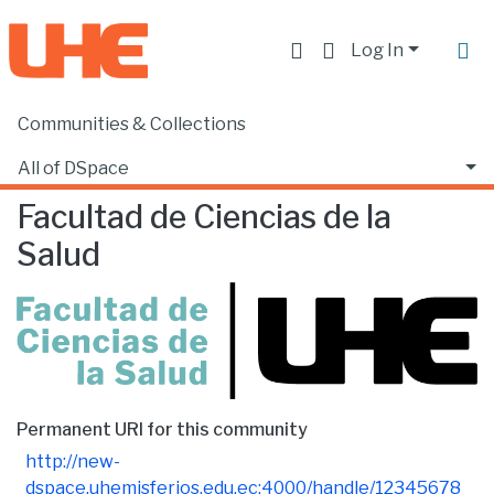
Log In
Communities & Collections
Home
Facultad de Ciencias de la Salud
Browse by Author
All of DSpace
Facultad de Ciencias de la
Salud
Permanent URI for this community
http://new-
dspace.uhemisferios.edu.ec:4000/handle/12345678