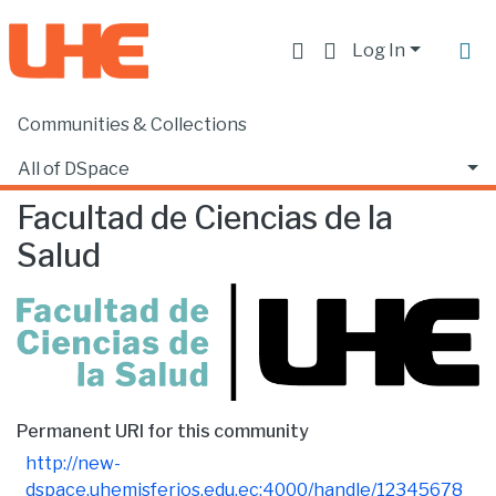
Log In
Communities & Collections
Home
Facultad de Ciencias de la Salud
Browse by Author
All of DSpace
Facultad de Ciencias de la
Salud
Permanent URI for this community
http://new-
dspace.uhemisferios.edu.ec:4000/handle/12345678