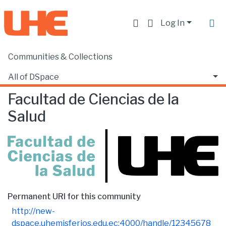
Log In
Communities & Collections
Home
Facultad de Ciencias de la Salud
Browse by Author
All of DSpace
Facultad de Ciencias de la
Salud
Permanent URI for this community
http://new-
dspace.uhemisferios.edu.ec:4000/handle/12345678