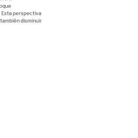
foque
. Esta perspectiva
o también disminuir
osor de la cortical
sencia de defectos
tivo, observacional
mpleta seleccionadas
s de manera
gital tanto en el
adística KruskalWallis con un
or
e significativamente
l según las clases
tivas (p>0.05), lo
ón a la clase
tes en el maxilar,
an en mayor
 clase esqueletal en