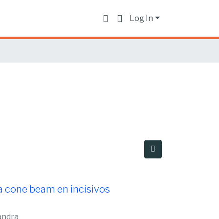
Log In
a cone beam en incisivos
xandra