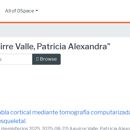
s
All of DSpace
re Valle, Patricia Alexandra"
Browse
tabla cortical mediante tomografía computarizad
esqueletal.
d Hemisferios 2025,
2025-08-22
)
Aguirre Valle, Patricia Ale