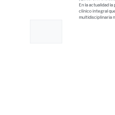
En la actualidad l
clínico integral q
multidisciplinaria
No
el riesgo de efecto
ósea vestibular, pa
Thumbnail
óseos utilizando t
Available
y transversal. La
según criterios de
homogénea para cad
tercio cervical, m
nivel de significan
óseo de la cortical
mayor que la zona 
esqueletales I, II 
que sugiere que el
esqueletal. En cua
especialmente a ni
porcentaje en la m