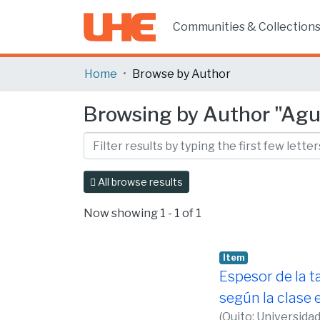
Communities & Collection
Home
Browse by Author
Browsing by Author "Aguir
All browse results
Now showing
1 - 1 of 1
Item
Espesor de la 
según la clase 
(
Quito: Universida