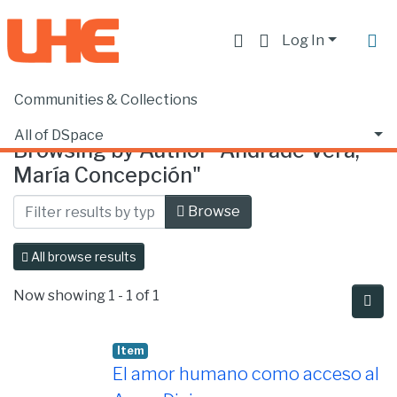
Log In
Communities & Collections
Home
Browse by Author
All of DSpace
Browsing by Author "Andrade Vera,
María Concepción"
Browse
All browse results
Now showing
1 - 1 of 1
Item
El amor humano como acceso al