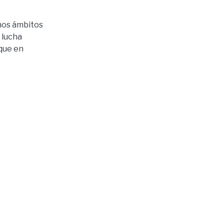
chos ámbitos
 lucha
 que en
a Ley de
s, El
n del
 Derecho
les como,
ervicios
evención de
eberes
le contribuir
s
ra cometer