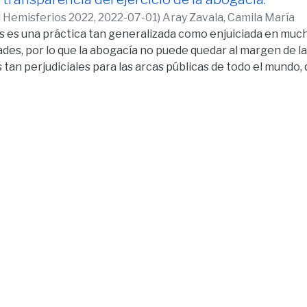
d Hemisferios 2022,
2022-07-01
)
Aray Zavala, Camila María
os es una práctica tan generalizada como enjuiciada en mu
des, por lo que la abogacía no puede quedar al margen de la
 tan perjudiciales para las arcas públicas de todo el mundo,
irven de pantalla para encubrir actividades criminales.
alizaremos cómo es posible que a través de: la Reforma de l
les para contribuir a la prevención del blanqueo de capitale
ey de Blanqueo de Capitales para contribuir a la prevenció
les y el Código Orgánico Integral penal, el especialista en
 cumplimiento de una serie de obligaciones, tanto persona
umplir ante la UAFE, actuar ante la posibilidad de que sus s
a lavar dinero y por tanto contribuir por un lado, con la pr
e tan nocivo delito y por otro, con el cumplimiento de sus d
 de grado servirá, en definitiva, para evidenciar que es posib
nsparente de la abogacía en el Ecuador evitando que los alto
ídicos que tienen los abogados acaben siendo utilizados pa
e efectos nocivos para el conjunto de la sociedad.