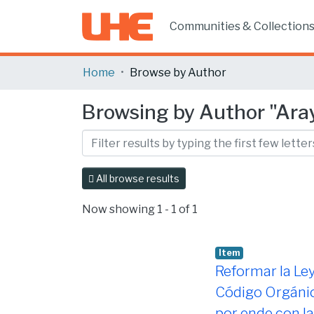
Communities & Collection
Home
Browse by Author
Browsing by Author "Aray
All browse results
Now showing
1 - 1 of 1
Item
Reformar la Ley
Código Orgánico
por ende con la