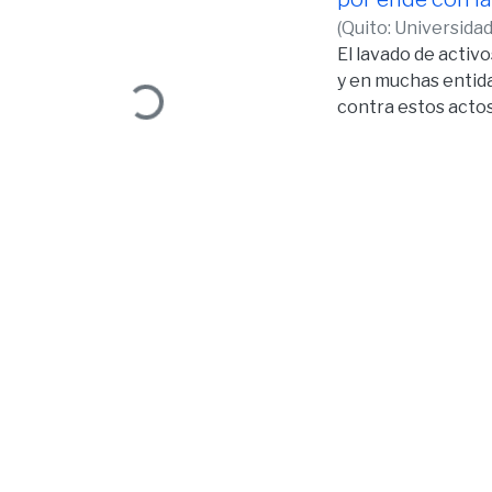
(
Quito: Universida
Loading...
El lavado de activ
y en muchas entida
contra estos actos
muchas ocasiones s
En este trabajo an
Blanqueo de Capita
Reglamento de la L
blanqueo de capita
podría mediante el
otras que debe de c
sean utilizados par
la comisión de est
deontológicos .
Este trabajo de fin
a un ejercicio tra
conocimientos jur
un delito que tien