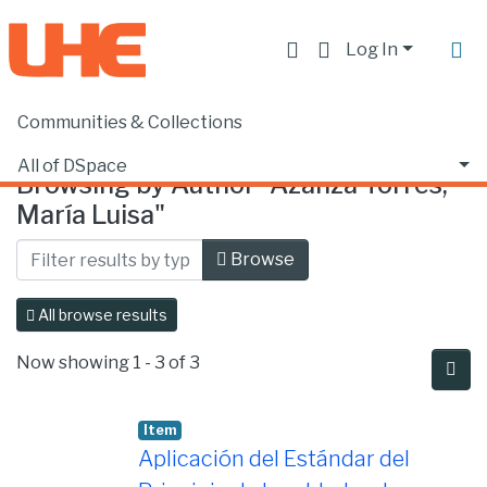
Log In
Communities & Collections
Home
Browse by Author
All of DSpace
Browsing by Author "Azanza Torres,
María Luisa"
Browse
All browse results
Now showing
1 - 3 of 3
Item
Aplicación del Estándar del