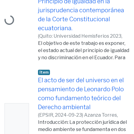
Principio de Igualdad en la
Loading...
jurisprudencia contemporánea
de la Corte Constitucional
ecuatoriana.
(
Quito: Universidad Hemisferios 2023,
2023-01-17
El objetivo de este trabajo es exponer,
)
Azanza Torres, María Luisa
el estado actual del principio de igualdad
y no discriminación en el Ecuador. Para
ello, se parte de una aproximación
teórica al principio de igualdad y al test
Item
de discriminación para luego, analizar su
El acto de ser del universo en el
aplicación por parte de los jueces de la
pensamiento de Leonardo Polo
Corte Constitucional ecuatoriana a la
como fundamento teórico del
luz del tratamiento que se da de ese
Derecho ambiental
No
principio en su jurisprudencia. El análisis
se hará a partir de una selección de
(
EPSIR,
2024-09-23
)
Azanza Torres,
Thumb
casos tratados por esa corte entre el
María Luisa
Introducción: La protección jurídica del
nail
año 2009 y el año 2021.
medio ambiente se fundamenta en dos