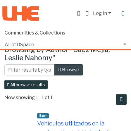
Log In
Communities & Collections
Home
Browse by Author
All of DSpace
Browsing by Author "Báez Mejía,
Leslie Nahomy"
Browse
All browse results
Now showing
1 - 1 of 1
Item
Vehículos utilizados en la