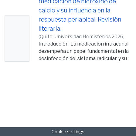
medicación de hidróxido de
calcio y su influencia en la
respuesta periapical. Revisión
No
literaria.
Thumb
(
Quito: Universidad Hemisferios 2026,
nail
2026-02-26
Introducción: La medicación intracanal
)
Báez Mejía, Leslie Nahomy
Availabl
desempeña un papel fundamental en la
e
desinfección del sistema radicular, y su
eficacia depende de las características
químicas
del medio utilizado, lo que influye en la
liberación iónica, la penetración del
material y
la interacción con el entorno periapical.
Objetivo: Analizar el comportamiento
de
diferentes medios empleados en la
medicación intracanal y su efecto sobre
Cookie settings