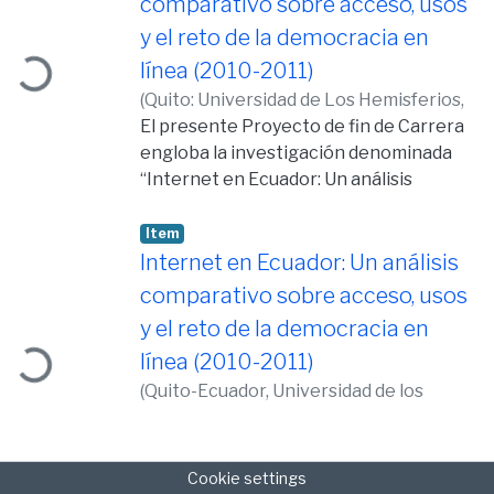
comparativo sobre acceso, usos
ading...
y el reto de la democracia en
línea (2010-2011)
(
Quito: Universidad de Los Hemisferios,
2012,
El presente Proyecto de fin de Carrera
2012-05-20
)
Baldeón Ortíz,
Estefanía
engloba la investigación denominada
“Internet en Ecuador: Un análisis
comparativo sobre acceso, usos y el
reto de la democracia en línea (2010-
Item
2011)”, y expone los resultados
Internet en Ecuador: Un análisis
estadísticos sobre el objeto de análisis,
comparativo sobre acceso, usos
de determinar las diferencias
ading...
y el reto de la democracia en
significativas entre los usuarios de
línea (2010-2011)
Internet en relación con las siguientes
variables: el número de minutos de uso
(
Quito-Ecuador, Universidad de los
de Internet por semana en el hogar y
Hemisferios,
2012-05-01
)
Baldeón Ortíz,
trabajo, número de minutos de uso de la
Estefanía
red durante la semana escolar, desde
Cookie settings