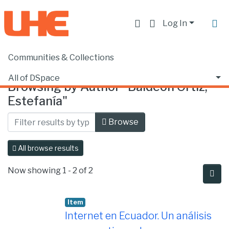
Log In
Communities & Collections
Home
Browse by Author
All of DSpace
Browsing by Author "Baldeón Ortíz,
Estefanía"
Browse
All browse results
Now showing
1 - 2 of 2
Item
Internet en Ecuador. Un análisis