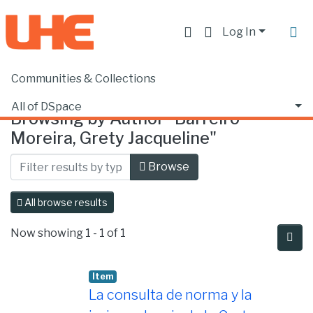
Log In
Communities & Collections
Home
Browse by Author
All of DSpace
Browsing by Author "Barreiro
Moreira, Grety Jacqueline"
Browse
All browse results
Now showing
1 - 1 of 1
Item
La consulta de norma y la