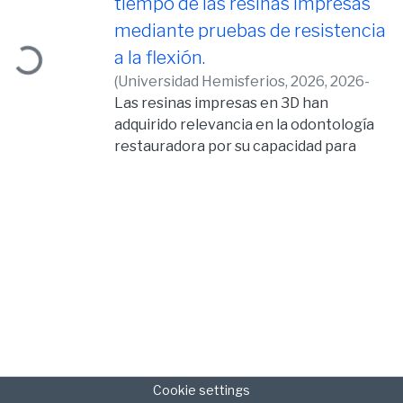
tiempo de las resinas impresas
mediante pruebas de resistencia
ding...
a la flexión.
(
Universidad Hemisferios, 2026,
2026-
04-13
Las resinas impresas en 3D han
)
Cabezas Solorzano, Gabriela
Cristina
adquirido relevancia en la odontología
restauradora por su capacidad para
producir restauraciones personalizadas
con alta precisión. No
obstante, su comportamiento mecánico
frente al envejecimiento térmico aún
requiere mayor
investigación. Objetivo: Evaluar el
desempeño mecánico de resinas
dentales fotopolimerizables
impresas en 3D mediante pruebas de
resistencia a la flexión y determinar el
efecto del
Cookie settings