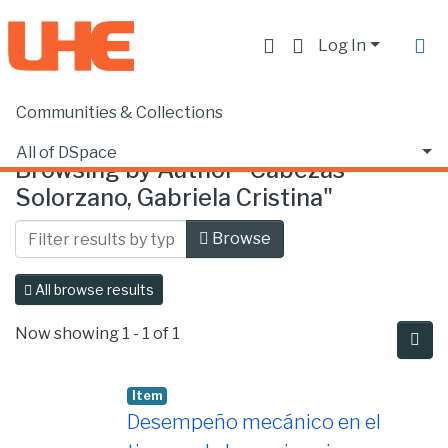
Log In
Communities & Collections
Home
Browse by Author
All of DSpace
Browsing by Author "Cabezas
Solorzano, Gabriela Cristina"
Browse
All browse results
Now showing
1 - 1 of 1
Item
Desempeño mecánico en el