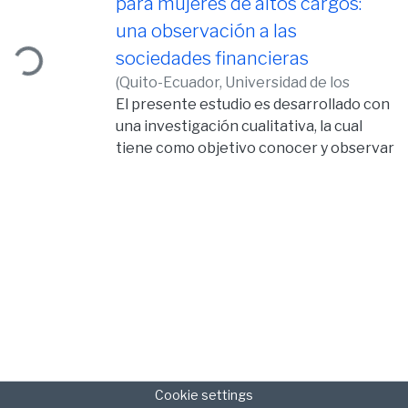
para mujeres de altos cargos:
una observación a las
ding...
sociedades financieras
(
Quito-Ecuador, Universidad de los
Hemisferios, 2015,
El presente estudio es desarrollado con
2015-06-15
)
Caiza
Coronel, María Fernanda
una investigación cualitativa, la cual
tiene como objetivo conocer y observar
las principales estrategias
organizacionales implantadas en las
Sociedades Financieras para las
Mujeres de Alta Dirección, como estos
afectan las trayectorias laborales
femeninas y que explican la baja
presencia de mujeres en cargos
gerenciales de la industria financiera.
La investigación se sitúa bajo un
contexto nacional de profundas
transformaciones culturales y sociales,
Cookie settings