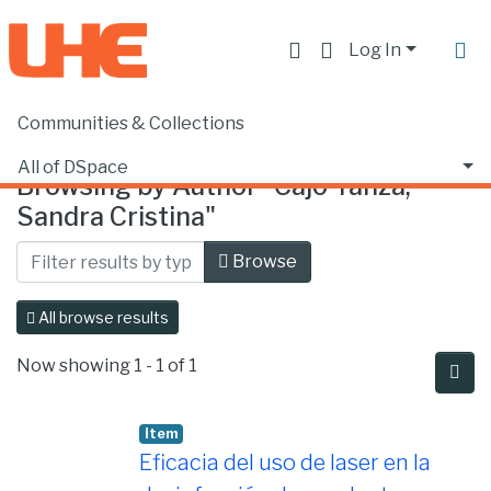
Log In
Communities & Collections
Home
Browse by Author
All of DSpace
Browsing by Author "Cajo Yanza,
Sandra Cristina"
Browse
All browse results
Now showing
1 - 1 of 1
Item
Eficacia del uso de laser en la