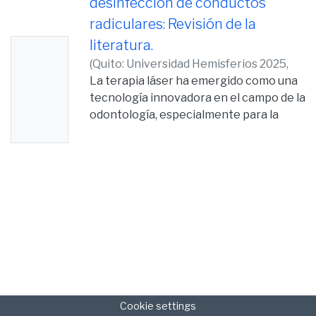
desinfección de conductos
radiculares: Revisión de la
literatura.
No
(
Quito: Universidad Hemisferios 2025,
Thumb
2025-06-12
La terapia láser ha emergido como una
)
Cajo Yanza, Sandra Cristina
nail
tecnología innovadora en el campo de la
Availabl
odontología, especialmente para la
e
desinfección de conductos radiculares
infectados.
Este estudio tiene como objetivo
realizar una revisión sistemática
exhaustiva de los
artículos de interés publicados en los
últimos cinco años sobre la terapia láser
como
método para la desinfección de
conductos radiculares. En cuanto a
materiales y
Cookie settings