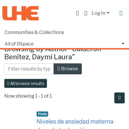
Log In
Communities & Collections
Home
Browse by Author
All of DSpace
Browsing by Author "Calderón
Benítez, Daymi Laura"
Browse
All browse results
Now showing
1 - 1 of 1
Item
Niveles de ansiedad materna