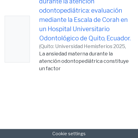
durante la atención
odontopediátrica: evaluación
mediante la Escala de Corah en
No
un Hospital Universitario
Thumb
Odontológico de Quito, Ecuador.
nail
(
Quito: Universidad Hemisferios 2025,
Availabl
2025-10-15
La ansiedad materna durante la
)
Calderón Benítez, Daymi
e
Laura
atención odontopediátrica constituye
un factor
determinante en el comportamiento
del niño y en la dinámica de la consulta.
El objetivo
de este estudio fue evaluar los niveles
de ansiedad materna en un hospital
universitario
odontológico de Quito, Ecuador,
utilizando la Escala de Ansiedad Dental
Cookie settings
de Corah. Se