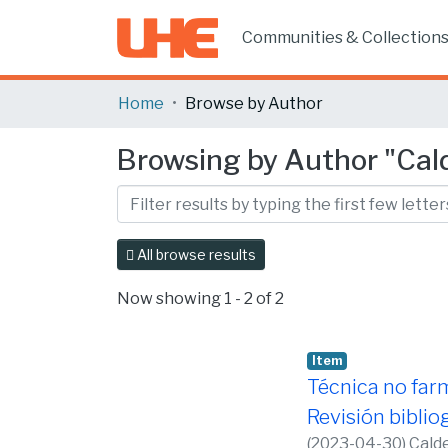
Communities & Collection
Home
Browse by Author
Browsing by Author "Cal
All browse results
Now showing
1 - 2 of 2
Item
Técnica no far
Revisión biblio
(
2023-04-30
)
Cald