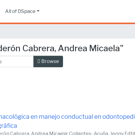
s
All of DSpace
derón Cabrera, Andrea Micaela"
Browse
macológica en manejo conductual en odontopedia
gráfica
erón Cabrera, Andrea Micaela
;
Collantes- Acuña, Jenny Edti