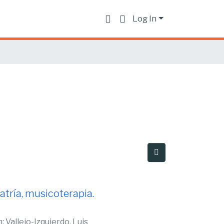
Log In
tría, musicoterapia.
h
;
Vallejo-Izquierdo, Luis