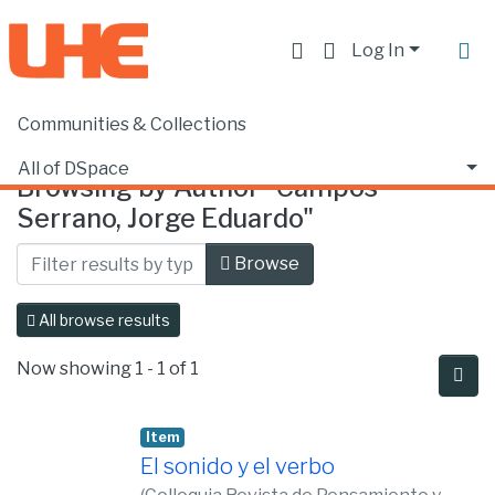
Log In
Communities & Collections
Home
Browse by Author
All of DSpace
Browsing by Author "Campos
Serrano, Jorge Eduardo"
Browse
All browse results
Now showing
1 - 1 of 1
Item
El sonido y el verbo