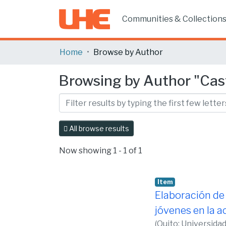
Communities & Collection
Home
Browse by Author
Browsing by Author "Cast
All browse results
Now showing
1 - 1 of 1
Item
Elaboración de
jóvenes en la a
(
Quito: Universida