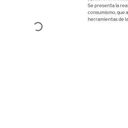
Se presenta la real
Loading...
consumismo, que a
herramientas de la
dentro de la socie
la temática de “La
que podría aportar
valores? La propue
18 años que ven ani
que se da anualmen
manera aleatoria. 
qué tramas desean 
comunicación, impo
manga más leídos: 
hay que cumplirla”
en los jóvenes par
comportamiento, s