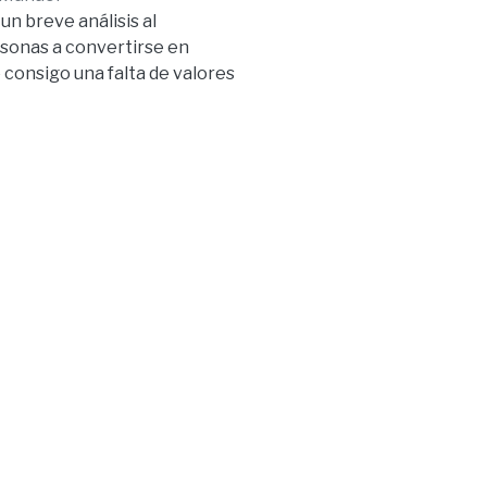
un breve análisis al
rsonas a convertirse en
 consigo una falta de valores
 la propuesta de un manga sobre
cumplirla siempre”, el medio
a actualidad en el contexto de
upo objetivo, jóvenes entre 16-
videos y manga (Ichivan Fest)
r; a ellos se los seleccionó de
 que género, qué personajes y
manga, como medio de
 Y el mensaje principal que los
e más que el contrato social y
ovechado para crear conciencia
án negando, a través de su