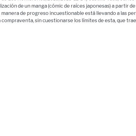
ización de un manga (cómic de raíces japonesas) a partir de 
 manera de progreso incuestionable está llevando a las pe
 compraventa, sin cuestionarse los límites de esta, que trae
dad actua. La siguiente pregunta guio la investigación: ¿Es
 palabra tiene más valor que un contrato y hay que procurar 
 a concienciar sobre el comportamiento de los jóvenes en l
sta se trabajó a través de entrevistas cara a cara con el gr
me, de sectores alto, medio y bajo, en el festival de anime 
te en el Parque Bicentenario en la ciudad de Quito en Ecuado
Además, se hicieron encuestas dirigidas a estos para saber
ver en la publicación. La investigación dictaminó que el 
rta al 65% de quienes lo leen, dejando un mensaje positivo.
Naruto, DragonBall y Bakuman han dejado, es: “la palabra val
. Por lo que se puede decir que este medio sí debe ser apr
a que se den cuenta que los valores a los cuales ellos se est
on necesarios para construir una vida en sociedad.