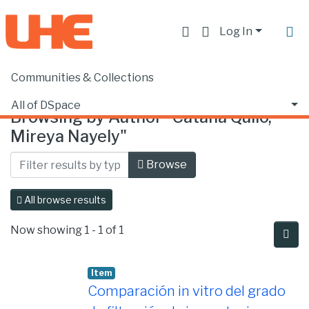
Log In
Communities & Collections
Home
Browse by Author
All of DSpace
Browsing by Author "Cataña Quilo,
Mireya Nayely"
Browse
All browse results
Now showing
1 - 1 of 1
Item
Comparación in vitro del grado