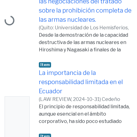
las negociaciones del tratado
Loading...
sobre la prohibición completa de
las armas nucleares.
(
Quito: Universidad de Los Hemisferios,
2019,
Desde la demostración de la capacidad
2019-07-24
)
Cedeño Véliz, Nathaly
Sabrina
destructiva de las armas nucleares en
Hiroshima y Nagasaki a finales de la
Segunda Guerra Mundial y la cercanía a
una guerra nuclear en la Crisis de los
Item
Misiles en Cuba, el Ecuador activó su
La importancia de la
diplomacia en los distintos espacios
responsabilidad limitada en el
internacionales que buscan la no
Ecuador
proliferación de esta clase de
(
LAW REVIEW,
2024-10-31
)
Cedeño
No
armamentos. En el presente artículo
Véliz, Nathaly Sabrina
El principio de responsabilidad limitada,
;
Vásconez
académico se determinará el rol del
Thumb
Donoso, José Luis
aunque esencial en el ámbito
Estado ecuatoriano en el Tratado sobre
nail
corporativo, ha sido poco estudiado
la Prohibición Completa de Armas
Availabl
dentro del derecho ecuatoriano. Desde
Nucleares, en el 2017, mediante la
la promulgación de la primera Ley de
Item