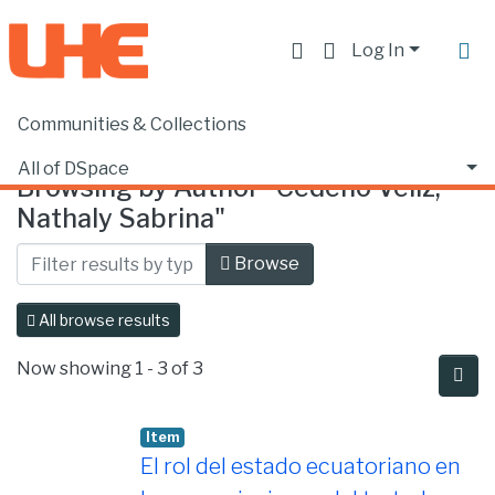
Log In
Communities & Collections
Home
Browse by Author
All of DSpace
Browsing by Author "Cedeño Véliz,
Nathaly Sabrina"
Browse
All browse results
Now showing
1 - 3 of 3
Item
El rol del estado ecuatoriano en