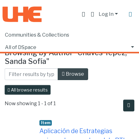
Log In
Communities & Collections
Home
Browse by Author
All of DSpace
Browsing by Author "Chaves Yépez,
Sanda Sofía"
Browse
All browse results
Now showing
1 - 1 of 1
Item
Aplicación de Estrategias