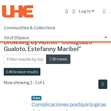
Log In
Communities & Collections
Home
Browse by Author
All of DSpace
Browsing by Author "Collaguazo
Gualoto, Estefanny Maribel"
Browse
All browse results
Now showing
1 - 1 of 1
Item
Complicaciones postquirúrgicas