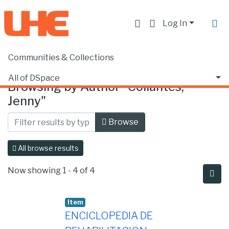
Log In
Communities & Collections
Home
Browse by Author
All of DSpace
Browsing by Author "Collantes,
Jenny"
Browse
All browse results
Now showing
1 - 4 of 4
Item
ENCICLOPEDIA DE