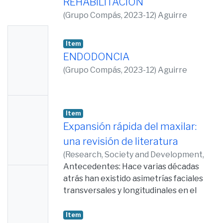
REHABILITACION
(
Grupo Compás,
2023-12
)
Aguirre
Balseca, Mauricio
;
Armas, Ana del
No
Carmen
;
Collantes, Jenny
;
Rockenbach
Item
Thumb
Binz, Cristina
ENDODONCIA
nail
(
Grupo Compás,
2023-12
)
Aguirre
Availabl
Balseca, Mauricio
;
Armas, Ana del
e
Carmen
;
Collantes, Jenny
;
Rockenbach
No
Binz, Cristina
Item
Thumb
Expansión rápida del maxilar:
nail
una revisión de literatura
Availabl
(
Research, Society and Development,
e
2022-07-08
Antecedentes: Hace varias décadas
)
Vallejo, Luis
;
Vallejo, Karla
;
No
Collantes, Jenny
atrás han existido asimetrías faciales
;
Rockenbach, Cristina
Thumb
transversales y longitudinales en el
nail
momento del crecimiento óseo, es
debido a esto que autores como Haas
Item
Availabl