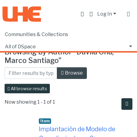
Log In
Communities & Collections
Home
Browse by Author
All of DSpace
Browsing by Author "Dávila Oña,
Marco Santiago"
Browse
All browse results
Now showing
1 - 1 of 1
Item
Implantación de Modelo de