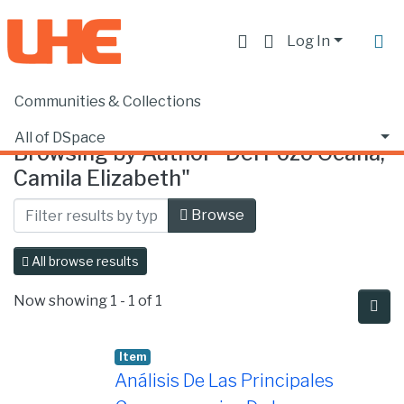
Log In
Communities & Collections
Home
Browse by Author
All of DSpace
Browsing by Author "Del Pozo Ocaña,
Camila Elizabeth"
Browse
All browse results
Now showing
1 - 1 of 1
Item
Análisis De Las Principales