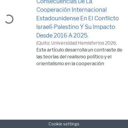
Consecuencias De La
Cooperación Internacional
ding...
Estadounidense En El Conflicto
Israelí-Palestino Y Su Impacto
Desde 2016 A 2025.
(
Quito: Universidad Hemisferios 2026,
2026-01-15
Este artículo desarrolla un contraste de
)
Del Pozo Ocaña, Camila
Elizabeth
las teorías del realismo político y el
orientalismo en la cooperación
internacional estadounidense dentro
del conflicto israelípalestino y el
impacto y sus principales
consecuencias generadas desde 2016
hasta noviembre de 2025. Se exploran
diferentes perspectivas de la
cooperación internacional como una
política pública global que, enfocándose
Cookie settings
en la cooperación para el desarrollo,