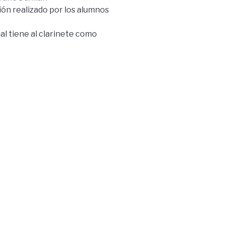
ción realizado por los alumnos
al tiene al clarinete como
rianos, como así también
tes que nos han permitido
 seis obras seleccionadas
isferios