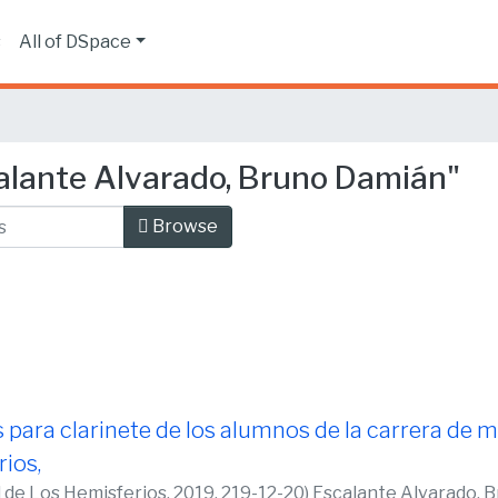
s
All of DSpace
alante Alvarado, Bruno Damián"
Browse
para clarinete de los alumnos de la carrera de m
ios,
d de Los Hemisferios, 2019,
219-12-20
)
Escalante Alvarado, 