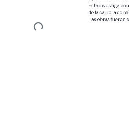
Esta investigación 
de la carrera de m
Las obras fueron e
Loading...
anfitrión, además
elementos totalm
Este documento con
llegar hasta este p
provenientes de al