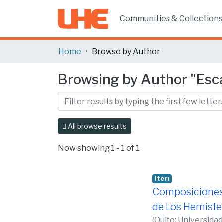
Communities & Collection
Home
Browse by Author
Browsing by Author "Esc
All browse results
Now showing
1 - 1 of 1
Item
Composiciones 
de Los Hemisfer
(
Quito: Universida