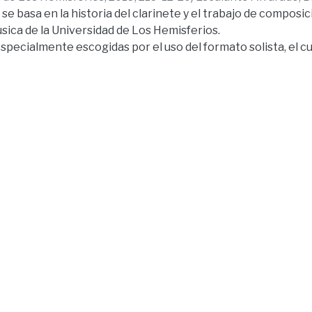
se basa en la historia del clarinete y el trabajo de composi
úsica de la Universidad de Los Hemisferios.
specialmente escogidas por el uso del formato solista, el cu
 de presentar elementos musicales tradicionalmente ecuato
ente contemporáneos.
tiene la historia del clarinete y acontecimientos relevan
unto de la historia, además incluye el análisis formal de las
umnos de la carrera de música de la Universidad de Los Hem