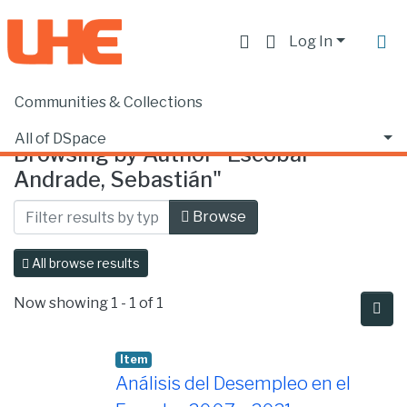
Log In
Communities & Collections
Home
Browse by Author
All of DSpace
Browsing by Author "Escobar
Andrade, Sebastián"
Browse
All browse results
Now showing
1 - 1 of 1
Item
Análisis del Desempleo en el