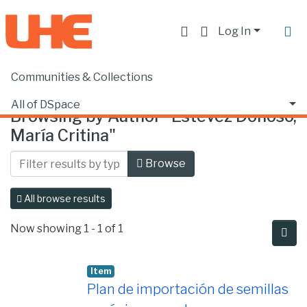
Log In
Communities & Collections
Home
Browse by Author
All of DSpace
Browsing by Author "Estévez Donoso,
María Critina"
Browse
All browse results
Now showing
1 - 1 of 1
Item
Plan de importación de semillas