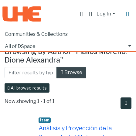
Log In
Communities & Collections
Home
Browse by Author
All of DSpace
Browsing by Author "Fiallos Moreno,
Dione Alexandra"
Browse
All browse results
Now showing
1 - 1 of 1
Item
Análisis y Proyección de la