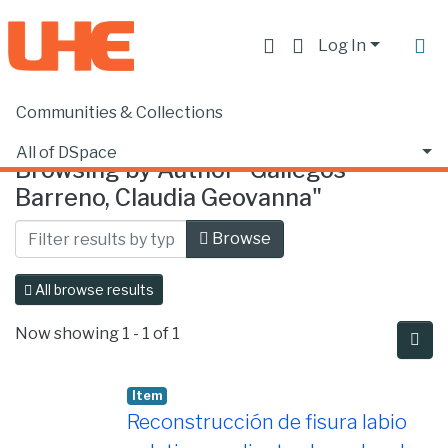
Log In
Communities & Collections
Home
Browse by Author
All of DSpace
Browsing by Author "Gallegos
Barreno, Claudia Geovanna"
Browse
All browse results
Now showing
1 - 1 of 1
Item
Reconstrucción de fisura labio