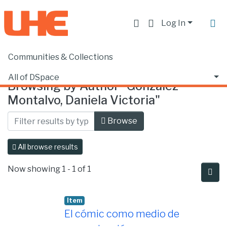
Log In
Communities & Collections
Home
Browse by Author
All of DSpace
Browsing by Author "González
Montalvo, Daniela Victoria"
Browse
All browse results
Now showing
1 - 1 of 1
Item
El cómic como medio de