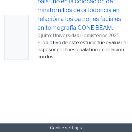
palatino en la colocación de
minitornillos de ortodoncia en
relación a los patrones faciales
No
en tomografía CONE BEAM.
Thumb
(
Quito: Universidad Hemisferios 2025,
nail
2025-07-16
El objetivo de este estudio fue evaluar el
)
Guanoluiza Pineida, Luis
Availabl
Alejandro
espesor del hueso palatino en relación
e
con los
diferentes biotipos faciales (mesofacial,
braquifacial y dólicofacial), mediante el
análisis de
tomografías computarizadas de Haz
Cónico (CBCT), con el fin de identificar
zonas anatómicas
seguras para la colocación de
orthoimplantes. El estudio es
retrospectivo, transversal y
observacional con una muestra de 90
Cookie settings