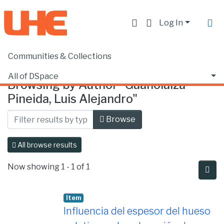
Log In
Communities & Collections
Home
Browse by Author
All of DSpace
Browsing by Author "Guanoluiza
Pineida, Luis Alejandro"
Browse
All browse results
Now showing
1 - 1 of 1
Item
Influencia del espesor del hueso