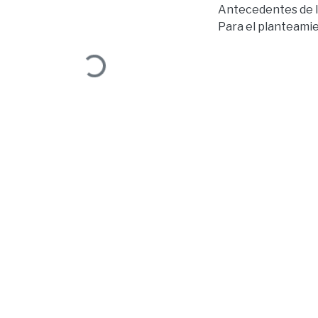
Antecedentes de l
Para el planteamie
Loading...
Fluidica) se analiz
del problema e hip
profundidad sobre 
estos tres puntos 
presente trabajo d
El fin de este pri
metodología plant
Problema
Cada vez más comp
sus clientes. Esta
por factores tecno
Pomeranz, 2008).
Las redes virtuale
comportamiento de 
relevante. Las co
brindarles un trat
En el Ecuador el u