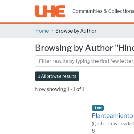
Communities & Collection
Home
Browse by Author
Browsing by Author "Hino
All browse results
Now showing
1 - 1 of 1
Item
Planteamiento 
(
Quito: Universida
8