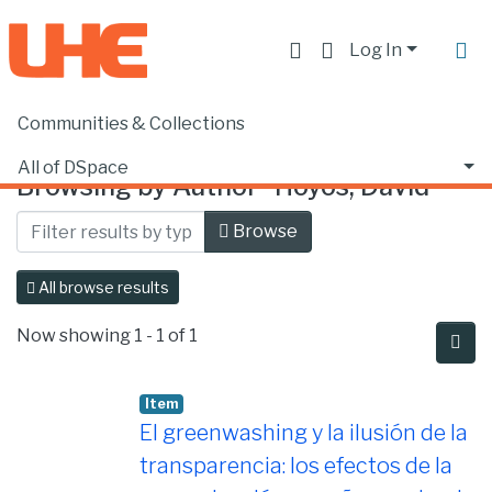
Log In
Communities & Collections
Home
Browse by Author
All of DSpace
Browsing by Author "Hoyos, David"
Browse
All browse results
Now showing
1 - 1 of 1
Item
El greenwashing y la ilusión de la
transparencia: los efectos de la