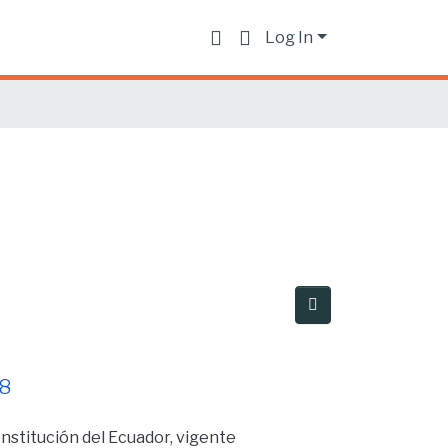
Log In
08
onstitución del Ecuador, vigente