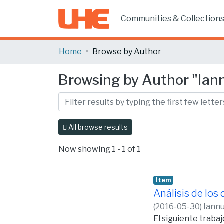
Communities & Collection
Home
Browse by Author
Browsing by Author "Iannu
All browse results
Now showing
1 - 1 of 1
Item
Análisis de los
(
2016-05-30
)
Iannu
El siguiente traba