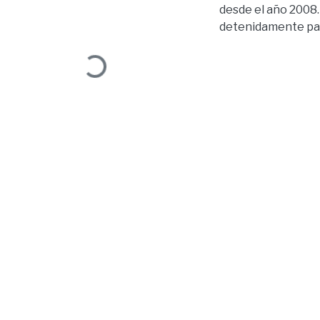
desde el año 2008.
detenidamente para
Loading...
ecuatoriana. Los a
grupos de atención 
democracia), artícu
(Derechos del Buen
mejor nuestra Cart
constitucionales, 
fundamental, porq
la cual debe busca