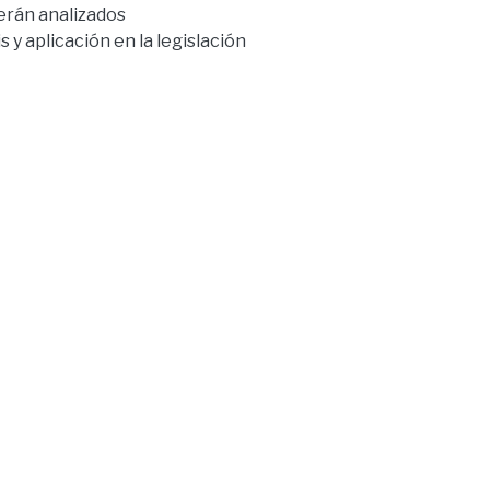
serán analizados
y aplicación en la legislación
Derechos de las personas y
lo 98 (Participación en
uridad social), artículo 21
 ayudarán a comprender un poco
nuevos conceptos
e la Constitución es
la concepción de una sociedad,
las claras