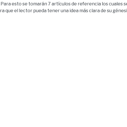
 Para esto se tomarán 7 artículos de referencia los cuales 
 que el lector pueda tener una idea más clara de su génesis 
rtículos que se estudiarán son los siguientes: Artículo 36 (
prioritaria), artículo 71 (Derechos de la naturaleza), artícu
lo 47 (Personas con discapacidad), artículo 34 (Trabajo y seg
 Vivir), y el artículo 67 (Derechos de Libertad). Estos nos
a Magna, la cual en su última reforma integral introduce 
como por ejemplo los derechos de la naturaleza. El estudio d
ue de ella se desprenden realidades tan importantes como 
r avanzar en derechos para una sociedad más justa y con reg