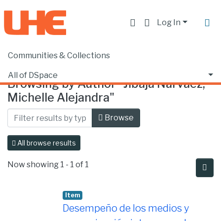
Log In
Communities & Collections
Home
Browse by Author
All of DSpace
Browsing by Author "Jibaja Narváez,
Michelle Alejandra"
Browse
All browse results
Now showing
1 - 1 of 1
Item
Desempeño de los medios y