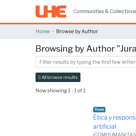
Communities & Collection
Home
Browse by Author
Browsing by Author "Jura
All browse results
Now showing
1 - 1 of 1
Item
Ética y responsa
artificial
(
COMHUMANITAS