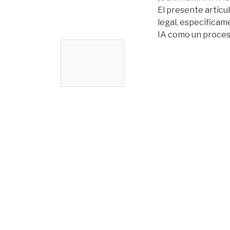
El presente artículo
legal, específicam
IA como un proces
No
al punto de supera
Thumbnail
Habiendo demostrad
Available
implementación en 
evidencia del desa
cuestionamientos c
moral, cuestiones 
justicia. Es por el
sistema judicial, d
procesos de toma d