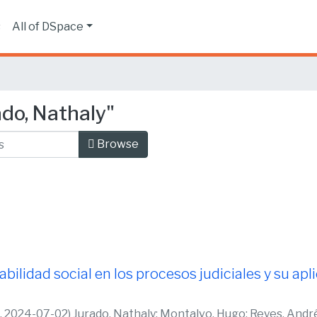
s
All of DSpace
do, Nathaly"
Browse
bilidad social en los procesos judiciales y su apli
,
2024-07-02
)
Jurado, Nathaly
;
Montalvo, Hugo
;
Reyes, Andr