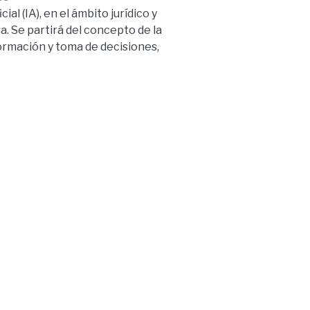
ial (IA), en el ámbito jurídico y
. Se partirá del concepto de la
rmación y toma de decisiones,
ofesiones humanas, su
vuelto una realidad inevitable y
en día genera grandes
os basados en la ética y en la
as hacia el bien común y la
implementación de la IA en el
idad y responsabilidad de los