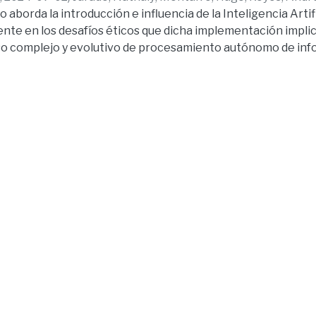
 aborda la introducción e influencia de la Inteligencia Artific
ente en los desafíos éticos que dicha implementación implica
o complejo y evolutivo de procesamiento autónomo de info
r las capacidades de la propia inteligencia humana.
o su efectividad y aplicabilidad en distintos ámbitos y pr
el ámbito jurídico, en especial en el ámbito procesal, se ha 
rrollo de la cuarta revolución industrial. No obstante, hoy 
on respecto a sus capacidades de comprender y aplicar juici
indispensables para la toma de decisiones jurídicas orientad
lo que, se analizarán desafíos éticos y legales que implica la 
estacando la importancia de garantizar la transparencia, cal
e decisiones de la IA.