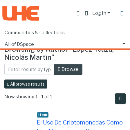
Log In
Communities & Collections
Home
Browse by Author
All of DSpace
Browsing by Author "López Ycaza,
Nicolás Martín"
Browse
All browse results
Now showing
1 - 1 of 1
Item
El Uso De Criptomonedas Como