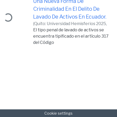
Una Nueva Forma De
Criminalidad En El Delito De
ding...
Lavado De Activos En Ecuador.
(
Quito: Universidad Hemisferios 2025,
2025-10-29
El tipo penal de lavado de activos se
)
López Ycaza, Nicolás
Martín
encuentra tipificado en el artículo 317
del Código
Orgánico Integral Penal, el avance de la
tecnología abre nuevas inquietudes
respecto al
alcance de este artículo frente a nuevas
formas de criminalidad, como lo es el uso
de
criptomonedas con la finalidad de dar
apariencia de licitud a activos de origen
criminal. El
presente estudio busca realizar un
análisis concreto de los elementos
Cookie settings