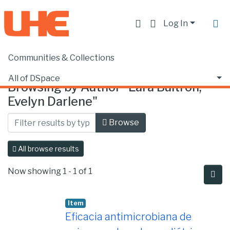
Log In
Communities & Collections
Home
Browse by Author
All of DSpace
Browsing by Author "Lara Buitrón,
Evelyn Darlene"
Browse
All browse results
Now showing
1 - 1 of 1
Item
Eficacia antimicrobiana de