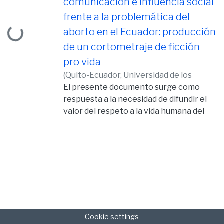
comunicación e influencia social
Loading...
frente a la problemática del
aborto en el Ecuador: producción
de un cortometraje de ficción
pro vida
(
Quito-Ecuador, Universidad de los
Hemisferios, 2015,
El presente documento surge como
2015-01-10
)
Lizarzaburu Pontón, Luis Felipe
respuesta a la necesidad de difundir el
valor del respeto a la vida humana del
niño por nacer, en la cultura
ecuatoriana, a través del cine como
medio de comunicación. El texto
propone la realización de una película
en formato cortometraje describiendo
y detallando el trabajo desde la creación
de la idea y el argumento, hasta la
estrategia de exhibiciones y muestras.
Cookie settings
Este trabajo de producción