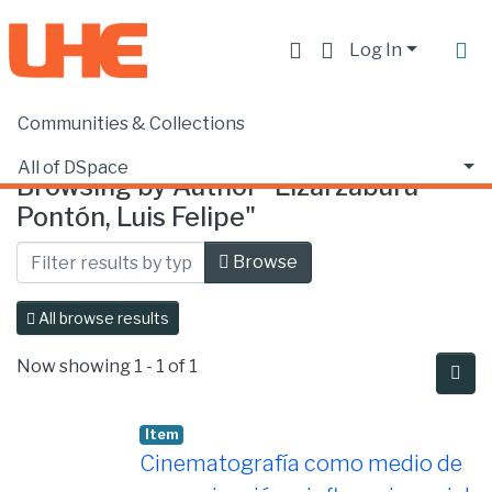
Log In
Communities & Collections
Home
Browse by Author
All of DSpace
Browsing by Author "Lizarzaburu
Pontón, Luis Felipe"
Browse
All browse results
Now showing
1 - 1 of 1
Item
Cinematografía como medio de