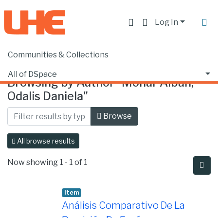
Log In
Communities & Collections
Home
Browse by Author
All of DSpace
Browsing by Author "Monar Alban,
Odalis Daniela"
Browse
All browse results
Now showing
1 - 1 of 1
Item
Análisis Comparativo De La