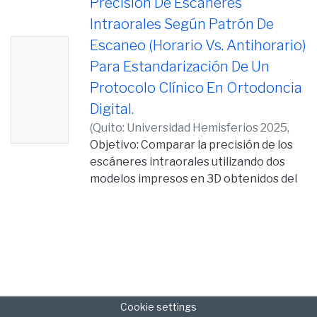
Precisión De Escáneres
Intraorales Según Patrón De
Escaneo (Horario Vs. Antihorario)
No
Para Estandarización De Un
Thumb
Protocolo Clínico En Ortodoncia
nail
Digital.
Availabl
(
Quito: Universidad Hemisferios 2025,
e
2025-11-28
Objetivo: Comparar la precisión de los
)
Monar Alban, Odalis Daniela
escáneres intraorales utilizando dos
modelos impresos en 3D obtenidos del
repositorio de modelos de la
Universidad de Los Hemisferios,
evaluando los patrones de escaneo
horario y antihorario. Metodología:
Estudio experimental in vitro con dos
archivos STL anónimos (M1–M2) del
repositorio institucional, modificados
Cookie settings
con puntos de referencia en Exocad