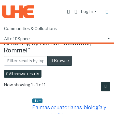
Log In
Communities & Collections
Home
Browse by Author
All of DSpace
Browsing by Author "Montúfar,
Rommel"
Browse
All browse results
Now showing
1 - 1 of 1
Item
Palmas ecuatorianas: biología y