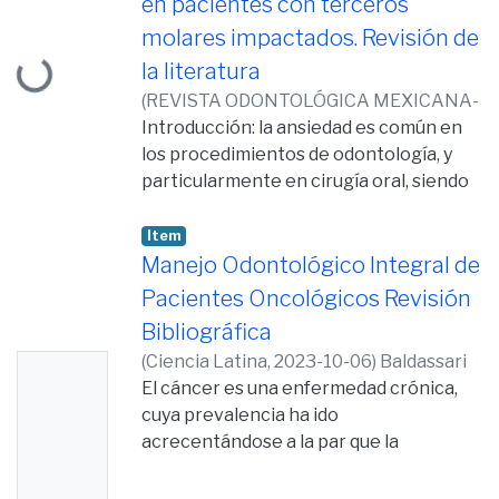
en pacientes con terceros
Loading...
molares impactados. Revisión de
la literatura
(
REVISTA ODONTOLÓGICA MEXICANA-
ÓRGANO OFICIAL DE LA FACULTAD DE
Introducción: la ansiedad es común en
ODONTOLOGÍA UNAM,
los procedimientos de odontología, y
2024-04-25
)
Gaibor Rivadeneira, Diego Andrés
particularmente en cirugía oral, siendo
;
Mora
Astorga, María Viviana
así una de las dificultades más
;
Pacheco
Sandoval, Francis Carolina
frecuentes para el profesional.
Item
Objetivo: exponer las diferentes escalas
Manejo Odontológico Integral de
de ansiedad y sus niveles que presentan
Pacientes Oncológicos Revisión
los pacientes en procedimientos
Bibliográfica
quirúrgicos de terceros molares
(
Ciencia Latina,
2023-10-06
)
Baldassari
No
impactados mediante una revisión
Jacome, Brandon Estefano
El cáncer es una enfermedad crónica,
;
Mora
literaria entre abril de 2014 y enero de
Thumb
Astorga, María Viviana
cuya prevalencia ha ido
;
Vallejo Izquierdo,
2021. Material y métodos: se realizó una
nail
Luis Alberto
acrecentándose a la par que la
revisión bibliográfica de artículos
Availabl
esperanza de vida ha ido aumentando, lo
utilizando las bases de datos PubMed y
cual ha generado la necesidad de