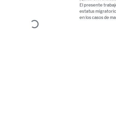
El presente trabaj
estatus migratorio
Loading...
en los casos de ma
identificar los vac
presunta convenien
jurídico y documen
fundamentó en el es
Ecuador, la Ley Or
resoluciones emit
(CGREG), como la 
0080-R. Los princi
han permitido el u
el equilibrio migr
en las solicitudes
residentes permane
suficientemente ri
dentro del régimen