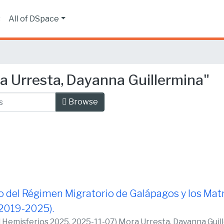
s
All of DSpace
a Urresta, Dayanna Guillermina"
Browse
co del Régimen Migratorio de Galápagos y los Ma
2019-2025).
d Hemisferios 2025,
2025-11-07
)
Mora Urresta, Dayanna Guil