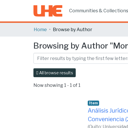
Communities & Collection
Home
Browse by Author
Browsing by Author "Mor
All browse results
Now showing
1 - 1 of 1
Item
Análisis Jurídi
Conveniencia (
(
Quito: Universida