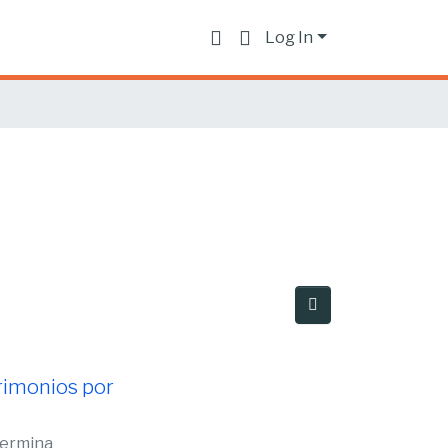
Log In
trimonios por
lermina