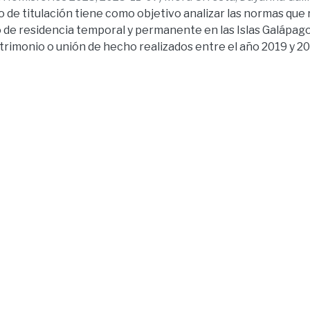
o de titulación tiene como objetivo analizar las normas que 
 de residencia temporal y permanente en las Islas Galápag
trimonio o unión de hecho realizados entre el año 2019 y 202
íos normativos y las implicaciones jurídicas derivadas de lo
cia. La investigación se desarrolló bajo un enfoque cualitat
tal, empleando los métodos analítico, dogmático y hermené
tudio de fuentes legislativas, entre ellas la Constitución d
gánica del Régimen Especial de Galápagos (LOREG), el COOTA
idas por el Consejo de Gobierno del Régimen Especial de G
Nro. CGREG-ST-2022-0129-R y la Resolución Nro. CGREG-ST-
pales resultados evidencian inconsistencias normativas y v
so instrumental del matrimonio como vía de obtención de r
atorio y social del archipiélago. Se concluye que existe un i
 de residencia temporal por vínculo matrimonial o unión de 
ntes, lo que demuestra que la normativa aplicada no ha sid
gurosa y presenta ambigüedades que facilitan la configura
 migratorio especial de Galápagos.