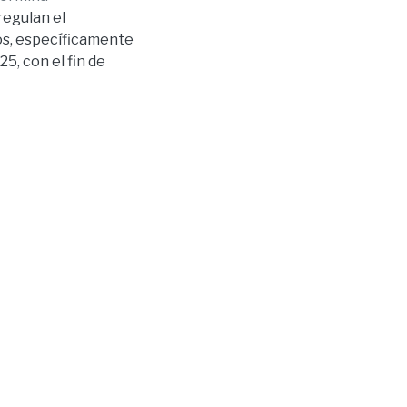
regulan el
os, específicamente
5, con el fin de
s matrimonios por
ivo, cuantitativo,
utico. Se
e la República del
D, y
alápagos
2024-
acíos legales que
esidencia, afectando
ncremento notable
hecho con
o lo
ción de infracciones