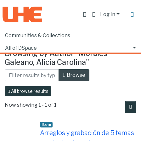
Log In
Communities & Collections
Home
Browse by Author
All of DSpace
Browsing by Author "Morales
Galeano, Alicia Carolina"
Browse
All browse results
Now showing
1 - 1 of 1
Item
Arreglos y grabación de 5 temas