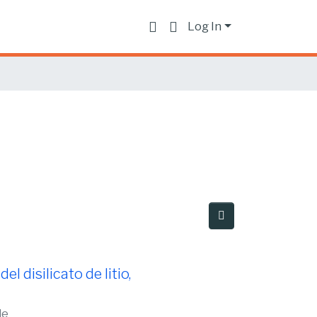
Log In
l disilicato de litio,
le