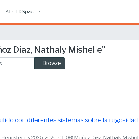
s
All of DSpace
z Diaz, Nathaly Mishelle"
Browse
ulido con diferentes sistemas sobre la rugosidad de
d Hemisferios 2026,
2026-01-08
)
Muñoz Diaz, Nathaly Mishel