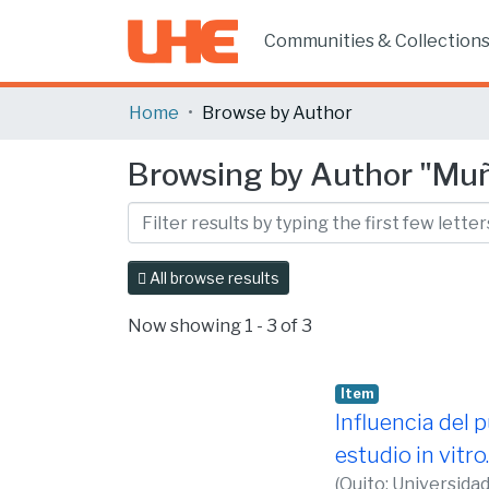
Communities & Collection
Home
Browse by Author
Browsing by Author "Muño
All browse results
Now showing
1 - 3 of 3
Item
Influencia del p
estudio in vitro.
(
Quito: Universida