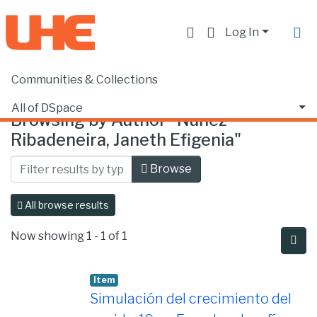
Log In
Communities & Collections
Home
Browse by Author
All of DSpace
Browsing by Author "Núñez
Ribadeneira, Janeth Efigenia"
Browse
All browse results
Now showing
1 - 1 of 1
Item
Simulación del crecimiento del