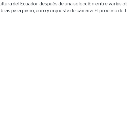
cultura del Ecuador, después de una selección entre varias o
obras para piano, coro y orquesta de cámara. El proceso de 
digital permitiendo ver con claridad las composiciones de es
adas en dicho archivo. Además, se cuenta con audios respe
era que los interpretes puedan tener una referencia sonor