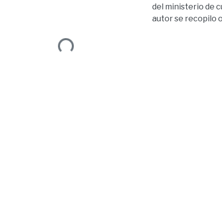
del ministerio de 
autor se recopilo 
realizó a formato 
encontraban releg
Loading...
canción de tal man