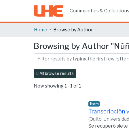
Communities & Collection
Home
Browse by Author
Browsing by Author "Núñ
All browse results
Now showing
1 - 1 of 1
Item
Transcripción 
(
Quito: Universida
Se recuperó siete 