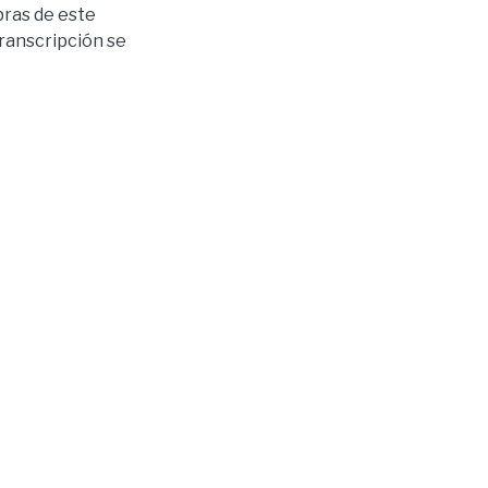
bras de este
transcripción se
te autor que se
ctivos de cada
a.