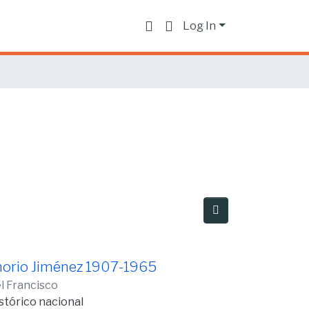
Log In
onorio Jiménez 1907-1965
l Francisco
stórico nacional